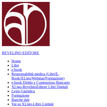
Skip
to
content
REVELINO EDITORE
Home
Libri
e-book
Responsabilità medica (Libri/E-
Book/XLigo/Webinar/Formazione)
e-book Diritto e Contenzioso Bancario
XLigo-RevelinoEditore Libri Digitali
Legis Giuridica
Formazione
Banche dati
Vai su XLigo-Libro Ligitale