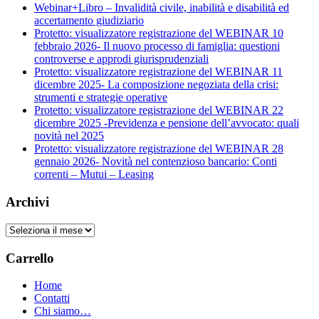
Webinar+Libro – Invalidità civile, inabilità e disabilità ed
accertamento giudiziario
Protetto: visualizzatore registrazione del WEBINAR 10
febbraio 2026- Il nuovo processo di famiglia: questioni
controverse e approdi giurisprudenziali
Protetto: visualizzatore registrazione del WEBINAR 11
dicembre 2025- La composizione negoziata della crisi:
strumenti e strategie operative
Protetto: visualizzatore registrazione del WEBINAR 22
dicembre 2025 -Previdenza e pensione dell’avvocato: quali
novità nel 2025
Protetto: visualizzatore registrazione del WEBINAR 28
gennaio 2026- Novità nel contenzioso bancario: Conti
correnti – Mutui – Leasing
Archivi
Archivi
Carrello
Home
Contatti
Chi siamo…