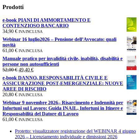
Prodotti
e-book PIANI DI AMMORTAMENTO E
CONTENZIOSO BANCARIO
34,90
€
IVA INCLUSA
Webinar 16 luglio2026 – Pensione dell’Avvocato: quali
novità
61,00
€
IVA INCLUSA
Manuale pratico per invalidità civile, inabilità, disabilità e
persone non autosufficienti
Il
Il
52,00
€
49,40
€
prezzo
prezzo
e-book DANNO, RESPONSABILITÀ CIVILE E
originale
attuale
ASSICURAZIONE POST-EMERGENZIALE: NUOVE
era:
è:
AREE DI RISCHIO
52,00 €.
49,40 €.
20,80
€
IVA INCLUSA
Webinar 9 novembre 2026– Risarcimento e Indennità per
Infortuni sul Lavoro: Guida INAIL, Infortuni in Itinere e
Responsabilità del Datore di Lavoro
61,00
€
IVA INCLUSA
Protetto: visualizzatore registrazione del WEBINAR 4 giugno
2026 – Licenziamento individuale e dimissioni 2026