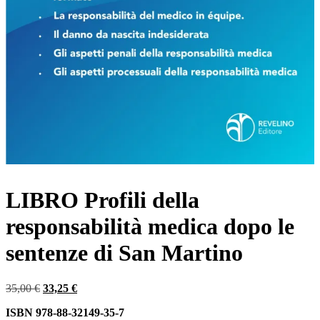
LIBRO Profili della
responsabilità medica dopo le
sentenze di San Martino
Il
Il
35,00
€
33,25
€
prezzo
prezzo
ISBN 978-88-32149-35-7
originale
attuale