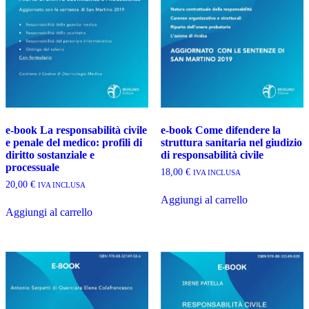
e-book La responsabilità civile
e-book Come difendere la
e penale del medico: profili di
struttura sanitaria nel giudizio
diritto sostanziale e
di responsabilità civile
processuale
18,00
€
IVA INCLUSA
20,00
€
IVA INCLUSA
Aggiungi al carrello
Aggiungi al carrello