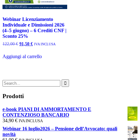
Webinar Licenziamento
Individuale e Dimissioni 2026
(4–5 giugno) – 6 Crediti CNF |
Sconto 25%
Il
Il
122,00
€
91,50
€
IVA INCLUSA
prezzo
prezzo
originale
attuale
Aggiungi al carrello
era:
è:
122,00 €.
91,50 €.
Search
for:
Prodotti
e-book PIANI DI AMMORTAMENTO E
CONTENZIOSO BANCARIO
34,90
€
IVA INCLUSA
Webinar 16 luglio2026 – Pensione dell’Avvocato: quali
novità
61,00
€