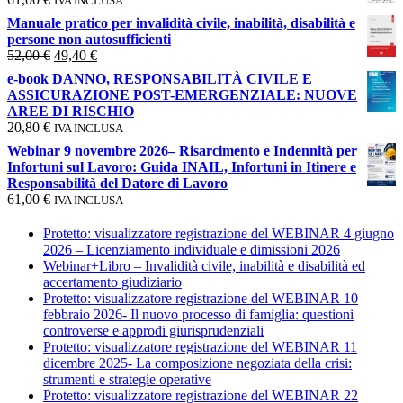
IVA INCLUSA
Manuale pratico per invalidità civile, inabilità, disabilità e
persone non autosufficienti
Il
Il
52,00
€
49,40
€
prezzo
prezzo
e-book DANNO, RESPONSABILITÀ CIVILE E
originale
attuale
ASSICURAZIONE POST-EMERGENZIALE: NUOVE
era:
è:
AREE DI RISCHIO
52,00 €.
49,40 €.
20,80
€
IVA INCLUSA
Webinar 9 novembre 2026– Risarcimento e Indennità per
Infortuni sul Lavoro: Guida INAIL, Infortuni in Itinere e
Responsabilità del Datore di Lavoro
61,00
€
IVA INCLUSA
Protetto: visualizzatore registrazione del WEBINAR 4 giugno
2026 – Licenziamento individuale e dimissioni 2026
Webinar+Libro – Invalidità civile, inabilità e disabilità ed
accertamento giudiziario
Protetto: visualizzatore registrazione del WEBINAR 10
febbraio 2026- Il nuovo processo di famiglia: questioni
controverse e approdi giurisprudenziali
Protetto: visualizzatore registrazione del WEBINAR 11
dicembre 2025- La composizione negoziata della crisi:
strumenti e strategie operative
Protetto: visualizzatore registrazione del WEBINAR 22