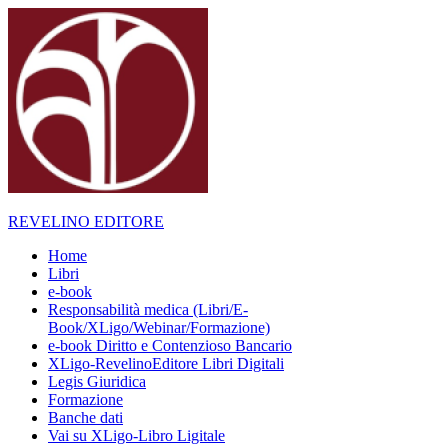
Skip
to
content
REVELINO EDITORE
Home
Libri
e-book
Responsabilità medica (Libri/E-
Book/XLigo/Webinar/Formazione)
e-book Diritto e Contenzioso Bancario
XLigo-RevelinoEditore Libri Digitali
Legis Giuridica
Formazione
Banche dati
Vai su XLigo-Libro Ligitale